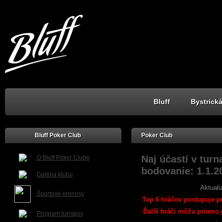
Bluff
Bystrická
Bluff Poker Club
Poker Club
Naj účastí v tur
O Bluff Poker Clube
bodovanie: 1.1.2
Galéria klubu
Aktuali
Športové prenosy
Top 6 hráčov postupuje p
Ďalší hráči môžu priamo 
Program turnajov