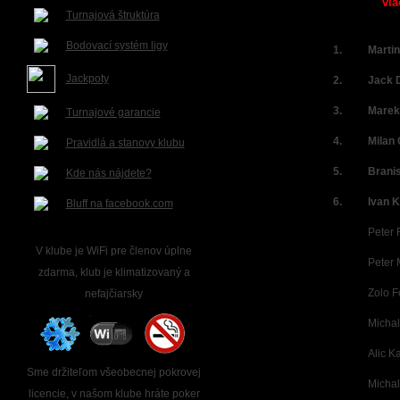
via
Turnajová štruktúra
Bodovací systém ligy
1.
Marti
Jackpoty
2.
Jack 
3.
Marek
Turnajové garancie
4.
Milan 
Pravidlá a stanovy klubu
5.
Brani
Kde nás nájdete?
6.
Ivan 
Bluff na facebook.com
Peter
V klube je WiFi pre členov úplne
Peter 
zdarma, klub je klimatizovaný a
Zolo F
nefajčiarsky
Michal
Alic K
Sme držiteľom všeobecnej pokrovej
Michal
licencie, v našom klube hráte poker