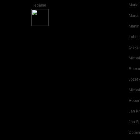
Mario 
legálne
Maria
Martin
Lubos
Oleksi
Micha
Roman
Jozef 
Michal
Robert
Jan Kri
Jan S
Domin