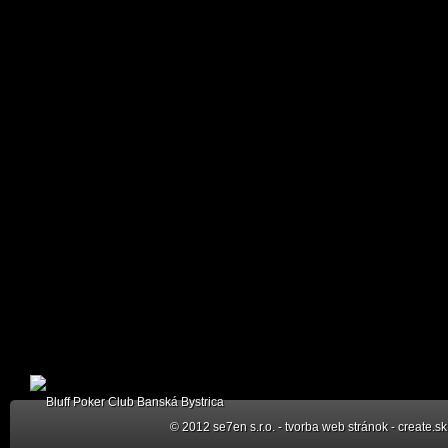
© 2012 se7en s.r.o.
-
tvorba web stránok - create.sk