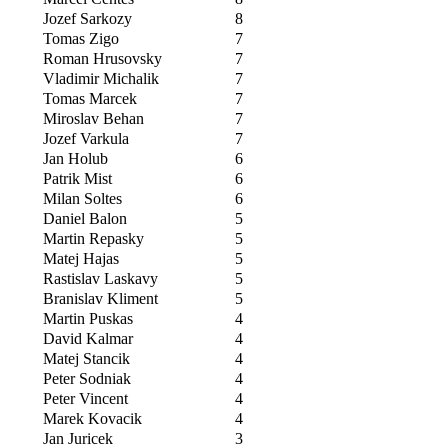
Jozef Sarkozy
8
Tomas Zigo
7
Roman Hrusovsky
7
Vladimir Michalik
7
Tomas Marcek
7
Miroslav Behan
7
Jozef Varkula
7
Jan Holub
6
Patrik Mist
6
Milan Soltes
6
Daniel Balon
5
Martin Repasky
5
Matej Hajas
5
Rastislav Laskavy
5
Branislav Kliment
5
Martin Puskas
4
David Kalmar
4
Matej Stancik
4
Peter Sodniak
4
Peter Vincent
4
Marek Kovacik
4
Jan Juricek
3