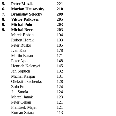
5.
Peter Muzik
221
6.
Marian Hrusovsky
210
7.
Branislav Selecky
209
8.
Viktor Palkovic
205
9.
Michal Polo
203
9.
Michal Beres
203
Marek Boban
194
Robert Horak
193
Peter Rusko
185
Ivan Kaa
178
Martin Baran
171
Peter Apo
148
Henrich Kelenyei
145
Jan Sopuch
132
Michal Kaspar
131
Oleksii Tkachenko
128
Zolo Fo
124
Jan Smola
124
Marcel Janak
123
Peter Cekan
121
Frantisek Majer
121
Roman Satara
113