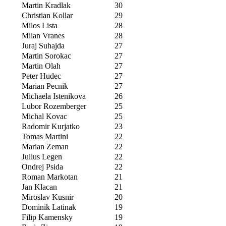
Martin Kradlak
30
Christian Kollar
29
Milos Lista
28
Milan Vranes
28
Juraj Suhajda
27
Martin Sorokac
27
Martin Olah
27
Peter Hudec
27
Marian Pecnik
27
Michaela Istenikova
26
Lubor Rozemberger
25
Michal Kovac
25
Radomir Kurjatko
23
Tomas Martini
22
Marian Zeman
22
Julius Legen
22
Ondrej Psida
22
Roman Markotan
21
Jan Klacan
21
Miroslav Kusnir
20
Dominik Latinak
19
Filip Kamensky
19