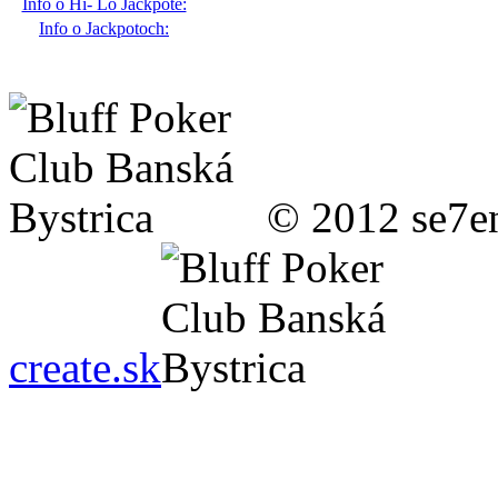
Info o Hi- Lo Jackpote:
Info o Jackpotoch:
© 2012 se7en
create.sk