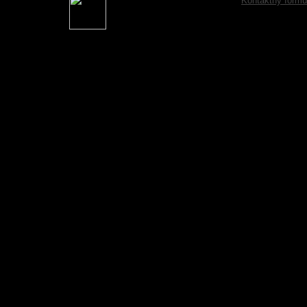
Kontaktný formu